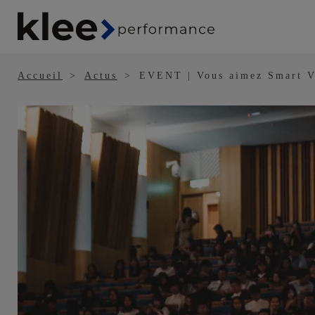
Panneau de gestion des cookies
Aller
au
contenu
principal
Accueil
Actus
EVENT | Vous aimez Smart Vi