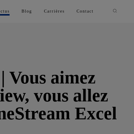
Recherche
ctus
Blog
Carrières
Contact
 Vous aimez
ew, vous allez
OneStream Excel