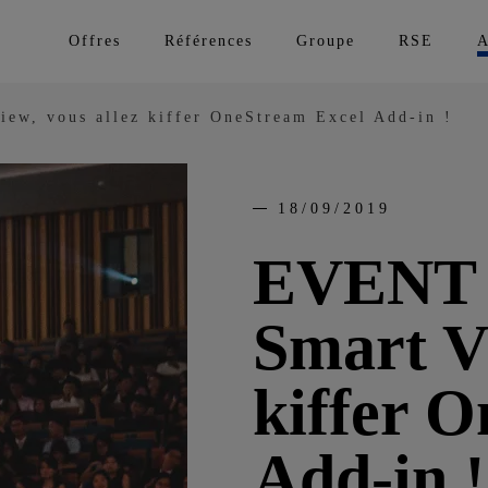
Offres
Références
Groupe
RSE
A
ew, vous allez kiffer OneStream Excel Add-in !
18/09/2019
EVENT |
Smart Vi
kiffer 
Add-in !