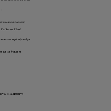
 :
onnexion à un nouveau cube.
 l’utilisation d’Excel :
ermettant une requête dynamique
am qui fait évoluer en
dey & Nick Blazoskyet