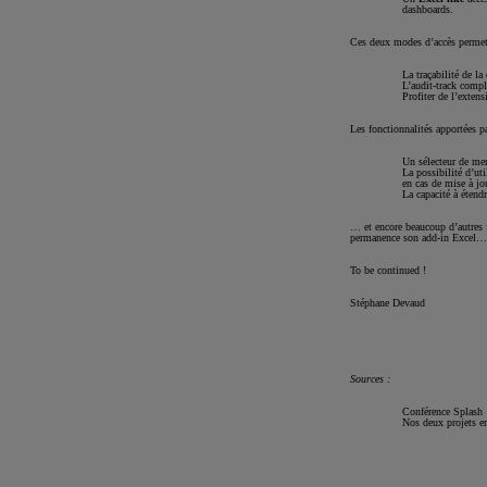
dashboards.
Ces deux modes d’accès perme
La traçabilité de la
L’audit-track compl
Profiter de l’exten
Les fonctionnalités apportées pa
Un sélecteur de mem
La possibilité d’ut
en cas de mise à jou
La capacité à éten
… et encore beaucoup d’autres f
permanence son add-in Excel…
To be continued !
Stéphane Devaud
Sources :
Conférence Splash
Nos deux projets 