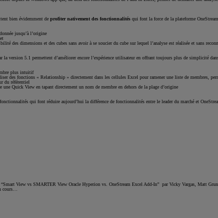
ttent bien évidemment de
profiter nativement des fonctionnalités
qui font la force de la plateforme OneStream
 donnée jusqu’à l’origine
et
sibilité des dimensions et des cubes sans avoir à se soucier du cube sur lequel l’analyse est réalisée et sans rec
r la version 5.1 permettent d’améliorer encore l’expérience utilisateur en offrant toujours plus de simplicité dans
bre plus intuitif
iliser des fonctions « Relationship » directement dans les cellules Excel pour ramener une liste de membres, p
r du référentiel
dre une Quick View en tapant directement un nom de membre en dehors de la plage d’origine
onctionnalités qui font réduire aujourd’hui la différence de fonctionnalités entre le leader du marché et OneStre
 “Smart View vs SMARTER View Oracle Hyperion vs. OneStream Excel Add-In” par Vicky Vargas, Matt Grun
en cours…