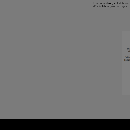
One more thing :
OneStream vi
d’installation pour une expérien