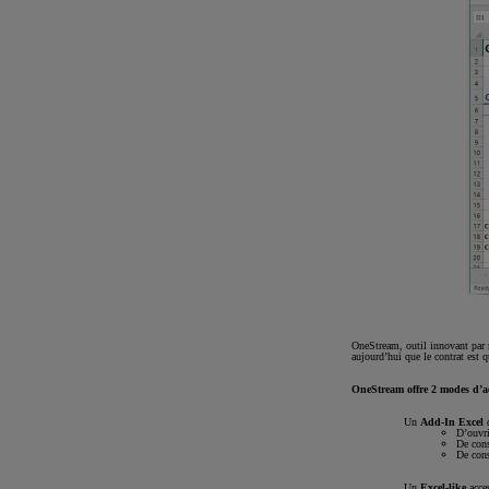
OneStream, outil innovant par n
aujourd’hui que le contrat est q
OneStream offre 2 modes d’acc
Un
Add-In Excel
q
D’ouvri
De cons
De cons
Un
Excel-like
acces