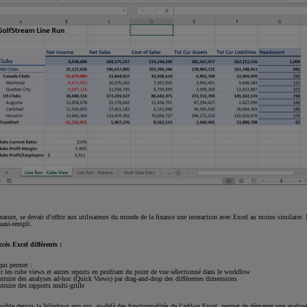
ature, se devait d’offrir aux utilisateurs du monde de la finance une interaction avec Excel au moins similaire
uasi-rempli.
ès Excel différents :
ui permet :
r les cube views et autres reports en profitant du point de vue sélectionné dans le workflow
truire des analyses ad-hoc (Quick Views) par drag-and-drop des différentes dimensions
truire des rapports multi-grille
sible depuis la Windows app qui, au-delà des fonctionnalités de l’add-in Excel, permet de démarrer une analyse