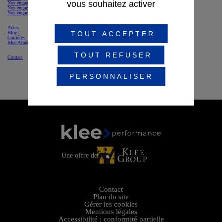
vous souhaitez activer
Nos engagements sociaux & droits humains
Nos engagements pour l'environnement
Nos engagements sociétaux
Actus
Blog
TOUT ACCEPTER
Carrières
Klee Academy
TOUT REFUSER
Contact
PERSONNALISER
Une offre de
Contact
Plan du site
Gérer les cookies
Mentions légales
Accessibilité : conformité partielle