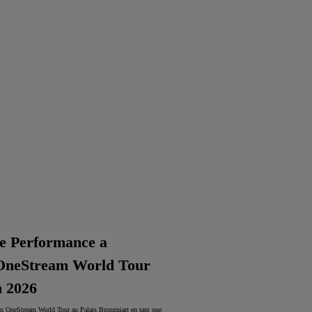
e Performance a
 OneStream World Tour
n 2026
au OneStream World Tour au Palais Brongniart en tant que