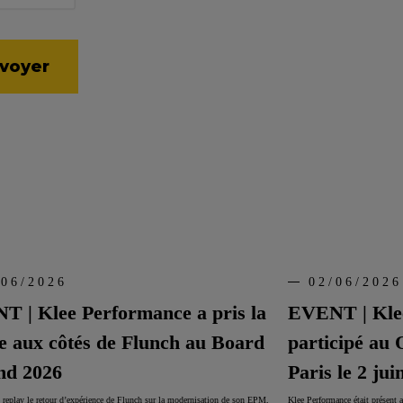
/06/2026
02/06/2026
 | Klee Performance a pris la
EVENT | Kle
e aux côtés de Flunch au Board
participé au
nd 2026
Paris le 2 jui
 replay le retour d’expérience de Flunch sur la modernisation de son EPM,
Klee Performance était présent 