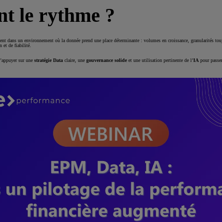
t le rythme ?
uent dans un environnement où la donnée prend une place déterminante : volumes en croissance, granularités touj
 et de fiabilité.
s’appuyer sur une
stratégie Data
claire, une
gouvernance solide
et une utilisation pertinente de l’
IA
pour passer