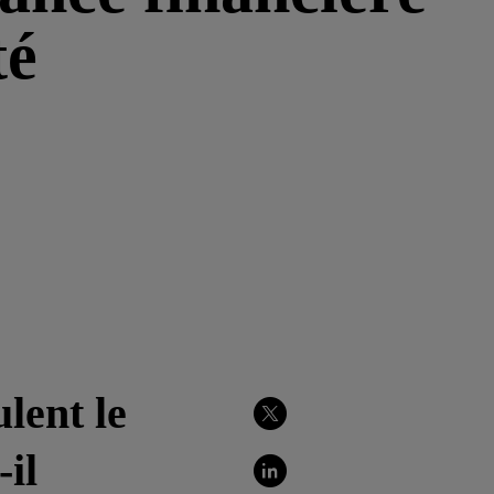
té
ulent le
Partager
sur
-il
Twitter
Partager