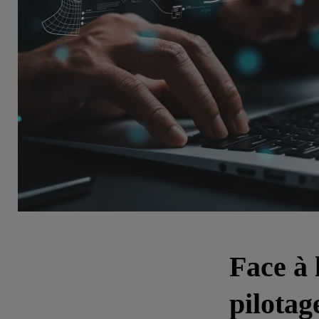
Face à 
pilotag