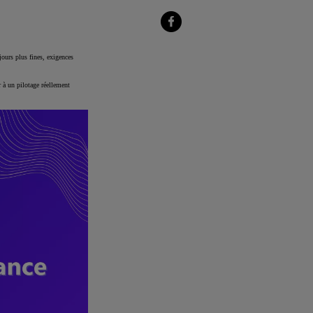
sur
LinkedIn
Partager
sur
Facebook
ours plus fines, exigences
 à un pilotage réellement