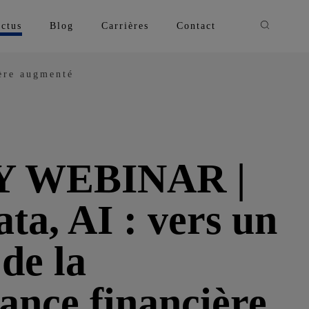
Recherche
ctus
Blog
Carrières
Contact
ère augmenté
 WEBINAR |
a, AI : vers un
 de la
ance financière