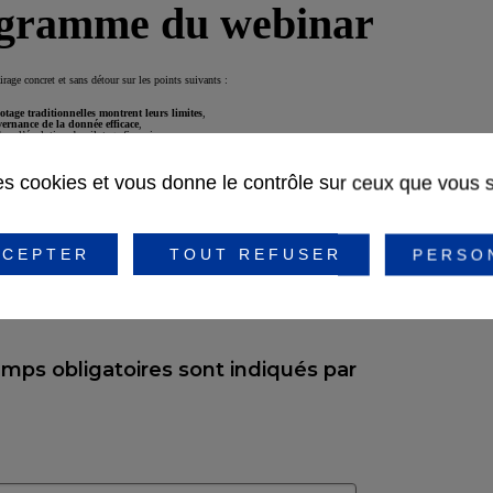
gramme du webinar
rage concret et sans détour sur les points suivants :
otage traditionnelles montrent leurs limites
,
ernance de la donnée efficace
,
ans l’évolution du pilotage financier,
lotage plus robuste, plus agile et plus intelligent
.
des cookies et vous donne le contrôle sur ceux que vous 
sez le formulaire pour ac
CEPTER
TOUT REFUSER
PERSO
ay