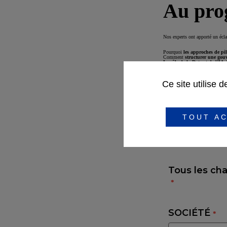
Au pro
Nos experts ont apporté un éclai
Pourquoi
les approches de pil
Comment
structurer une gouv
Le rôle de la Data et de l’IA
d
Les étapes clés pour
bâtir un pi
Ce site utilise 
Remplis
TOUT AC
au repl