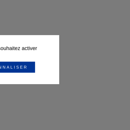
souhaitez activer
céder
NNALISER