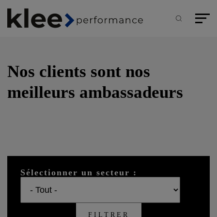
Panneau de gestion des cookies
Aller
au
contenu
Recherche
Menu pr
principal
Nos clients sont nos
meilleurs ambassadeurs
Aucun filtre appliqué
Sélectionner un secteur :
FILTRER