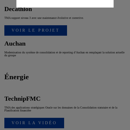
Decathlon
TMA support niveau 3 avec une maintenance évolutive et corrective.
VOIR LE PROJET
Auchan
Modernisation du système de consolidation et de reporting d’Auchan en remplaçant la solution actuelle
du groupe
Énergie
TechnipFMC
TMA des applications stratégiques Oracle sur les domaines de la Consolidation statutaire et de la
Planification financière
VOIR LA VIDÉO