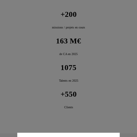
+200
missions / projets en cours
163 M€
de CA en 2025
1075
Talents en 2025
+550
Clients