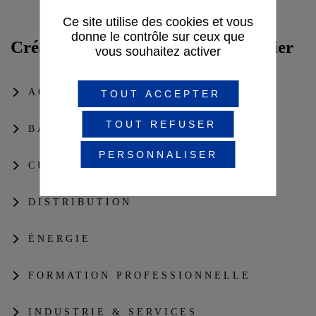
Ce site utilise des cookies et vous
donne le contrôle sur ceux que
Créateur de solutions digitales métier
vous souhaitez activer
AGRO-ALIMENTAIRE & BOISSON
TOUT ACCEPTER
TOUT REFUSER
BANQUE & ASSURANCE
PERSONNALISER
CULTURE, SPORT & TOURISME
DISTRIBUTION
ÉNERGIE
FORMATION PROFESSIONNELLE
INDUSTRIE & SERVICES