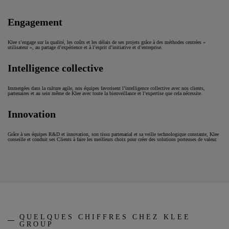
Engagement
Klee s’engage sur la qualité, les coûts et les délais de ses projets grâce à des méthodes centrées «
utilisateur », au partage d’expérience et à l’esprit d’initiative et d’entreprise.
Intelligence collective
Immergées dans la culture agile, nos équipes favorisent l’intelligence collective avec nos clients,
partenaires et au sein même de Klee avec toute la bienveillance et l’expertise que cela nécessite.
Innovation
Grâce à ses équipes R&D et innovation, son tissu partenarial et sa veille technologique constante, Klee
conseille et conduit ses Clients à faire les meilleurs choix pour créer des solutions porteuses de valeur.
QUELQUES CHIFFRES CHEZ KLEE
GROUP