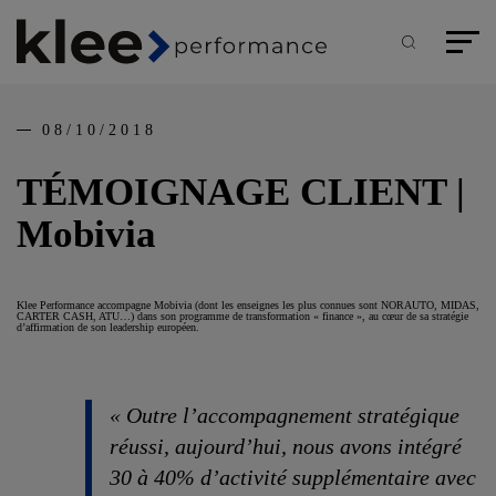
Panneau de gestion des cookies
Aller
au
contenu
Recherche
Menu pr
principal
08/10/2018
TÉMOIGNAGE CLIENT |
Mobivia
Klee Performance accompagne Mobivia (dont les enseignes les plus connues sont NORAUTO, MIDAS,
CARTER CASH, ATU…) dans son programme de transformation « finance », au cœur de sa stratégie
d’affirmation de son leadership européen.
« Outre l’accompagnement stratégique
réussi, aujourd’hui, nous avons intégré
30 à 40% d’activité supplémentaire avec