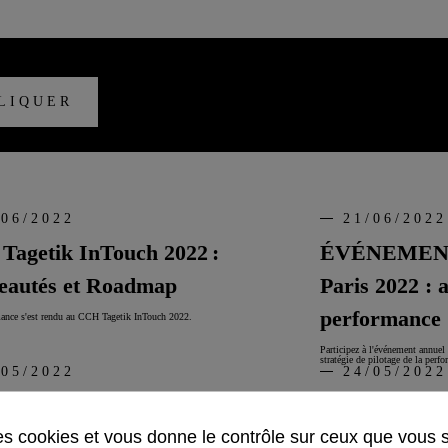
LIQUER
/06/2022
21/06/2022
Tagetik InTouch 2022 :
ÉVÉNEMENT 
eautés et Roadmap
Paris 2022 : 
performance 
ance s'est rendu au CCH Tagetik InTouch 2022.
Participez à l'événement annue
stratégie de pilotage de la perf
/05/2022
24/05/2022
EMENT | Klee Performance
REPLAY WEBI
des cookies et vous donne le contrôle sur ceux que vous 
pagnée de son client La Banque
vos surfaces 