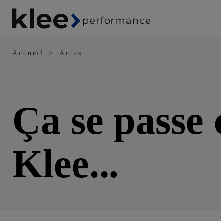
Panneau de gestion des cookies
Aller
au
contenu
principal
Accueil
Actus
Ça se passe 
Klee...