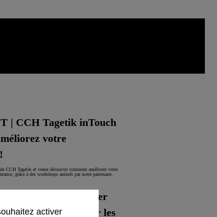
| CCH Tagetik inTouch
améliorez votre
!
l de CCH Tagetik et venez découvrir comment améliorer votre
ormance, grâce à des workshops animés par notre partenaire.
NAR | EPM : piloter
souhaitez activer
de ventes pour simuler les