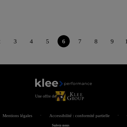
2
3
4
5
6
7
8
9
Page
Page
Page
Page
Page
Page
Page
Page
courante
Une offre de
Mentions légales
Accessibilité : conformité partielle
Suivez-nous