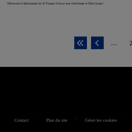
Découvrez le déploiement du SI Finance d'Accor avec OneStream et Klee Group !
…
Première
Page
page
précédente
Contact
Plan du site
Gérer les cookies