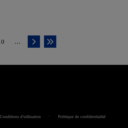
10
…
Page
Page
Dernière
suivante
page
Conditions d'utilisation
Politique de confidentialité