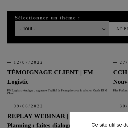
Sélectionner un thème :
APP
12/07/2022
27
TÉMOIGNAGE CLIENT | FM
CCH 
Logistic
Nouv
FM Logistic témoigne : augmenter l'agilité de l'entreprise avec la solution Oracle EPM
Klee Perform
Cloud.
09/06/2022
30
REPLAY WEBINAR | Demand
ÉVÉN
Planning : faites dialoguer vos
Ce site utilise 
accom