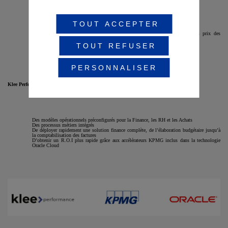
TOUT ACCEPTER
Maîtrise des co
û
ts de production et pilotage des volumes
Prise en compte des fortes contraintes externes (compétitivité, volatilité des prix des
matières premières et des devises…)
Sécurisation du niveau de résultat et identification des marges internes
TOUT REFUSER
Rationalisation et centralisation des organisations de la fonction finance
PERSONNALISER
Klee Performance, Oracle et KPMG
vous proposent :
Des modèles opérationnels préconfigurés pour la Finance, les RH et les Achats
Des processus métiers intégrés
De déployer rapidement une solution finance complète, de l’élaboration budgétaire jusqu’à
la comptabilisation des factures
D’obtenir un R.O.I plus rapide grâce aux accélérateurs KPMG inclus dans la technologie
Oracle Cloud