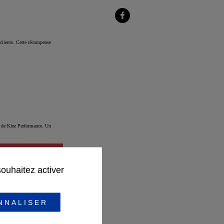
sur
LinkedIn
Partager
sur
Facebook
 clients. Cette récompense
m de Klee Performance. Un
souhaitez activer
NNALISER