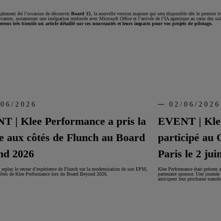
alement été l’occasion de découvrir
Board 15
, la nouvelle version majeure qui sera disponible dès le premier t
vantes, notamment une intégration renforcée avec Microsoft Office et l’arrivée de l’IA agentique au cœur des so
rons très bientôt un article détaillé sur ces nouveautés et leurs impacts pour vos projets de pilotage.
/06/2026
02/06/2026
 | Klee Performance a pris la
EVENT | Kle
e aux côtés de Flunch au Board
participé au
nd 2026
Paris le 2 jui
 replay le retour d’expérience de Flunch sur la modernisation de son EPM,
Klee Performance était présent 
côtés de Klee Performance lors du Board Beyond 2026.
partenaire sponsor. Une journée
anticipent leur prochaine transf