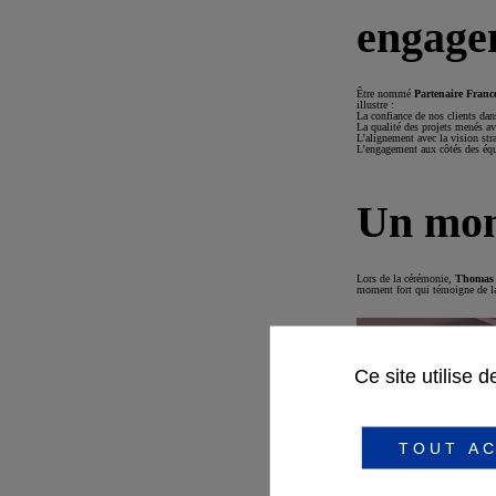
engage
Être nommé
Partenaire Franc
illustre :
La confiance de nos clients dan
La qualité des projets menés a
L’alignement avec la vision stra
L’engagement aux côtés des éq
Un mom
Lors de la cérémonie,
Thomas 
moment fort qui témoigne de la
Ce site utilise 
TOUT AC