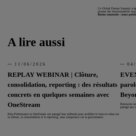
Ce Global Partner Summit a ég
promet des fonctionnalités inno
Restez connectés : nous publie
A lire aussi
11/06/2026
04
REPLAY WEBINAR | Clôture,
EVENT
consolidation, reporting : des résultats
parol
concrets en quelques semaines avec
Beyo
OneStream
Retrouvez en
partagé aux 
Klee Performance et OneStream ont partagé leur méthode pour accélérer le time-to-value sur
la clôture, la consolidation et le reporting, sans compromis sur la gouvernance.