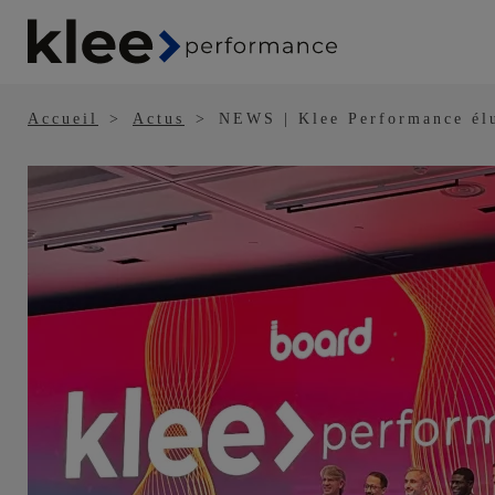
Panneau de gestion des cookies
Aller
au
contenu
principal
Accueil
Actus
NEWS | Klee Performance élu