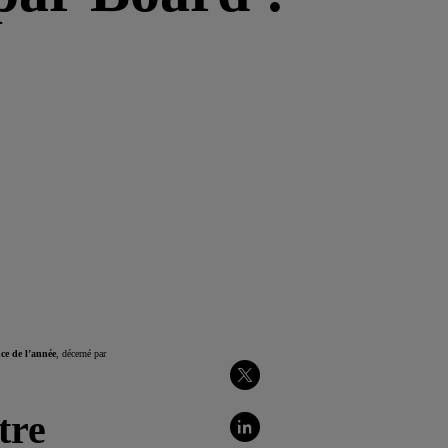
ce de l’année
, décerné par
Partager
sur
tre
Twitter
Partager