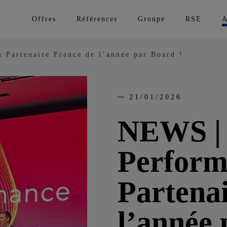
Offres
Références
Groupe
RSE
A
 Partenaire France de l’année par Board !
21/01/2026
NEWS | 
Perform
Partena
l’année 