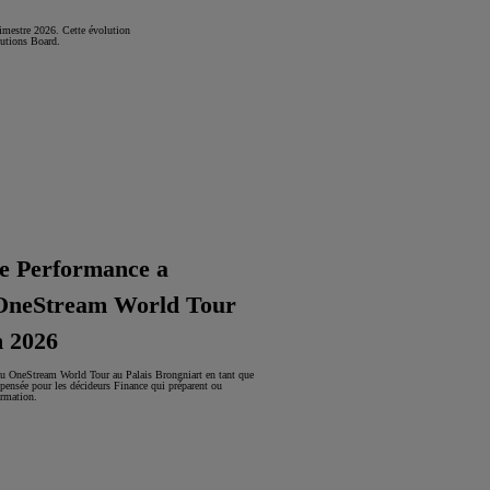
rimestre 2026. Cette évolution
lutions Board.
e Performance a
 OneStream World Tour
n 2026
au OneStream World Tour au Palais Brongniart en tant que
 pensée pour les décideurs Finance qui préparent ou
ormation.