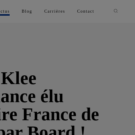
Recherche
ctus
Blog
Carrières
Contact
Klee
ance élu
ire France de
par Board !