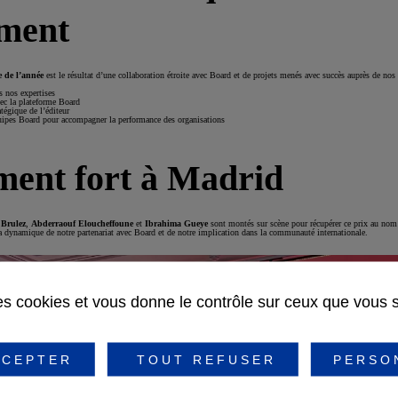
ment
e de l’année
est le résultat d’une collaboration étroite avec Board et de projets menés avec succès auprès de nos
s nos expertises
vec la plateforme Board
tégique de l’éditeur
uipes Board pour accompagner la performance des organisations
ent fort à Madrid
Brulez
,
Abderraouf Eloucheffoune
et
Ibrahima Gueye
sont montés sur scène pour récupérer ce prix au no
 dynamique de notre partenariat avec Board et de notre implication dans la communauté internationale.
des cookies et vous donne le contrôle sur ceux que vous 
CEPTER
TOUT REFUSER
PERSO