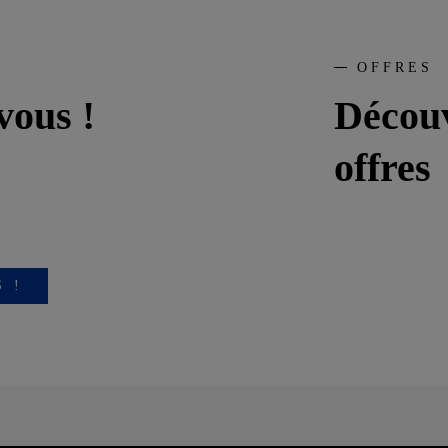
OFFRES
vous !
Découv
offres
 !