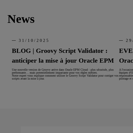
News
31/10/2025
29
BLOG | Groovy Script Validator :
EVEN
anticiper la mise à jour Oracle EPM
Orac
Une nouvelle version de Groovy arrive dans Oracle EPM Cloud : plus sécurisée, plus
A l'occasio
performante… mais potentiellement impactante pour vos règles métiers.
équipes d'O
Notre expert vous explique comment utiliser le Groovy Script Validator pour corriger vos
responsable
scripts avant la mise à jour.
pilotage et