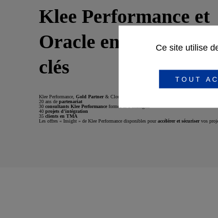
Klee Performance et
Oracle en quelques p
Ce site utilise 
clés
TOUT AC
Klee Performance,
Gold Partner
& Cloud Excellence Implementer Program
20 ans de
partenariat
30
consultants Klee Performance
formés et 8 managers
40
projets d'intégration
35
clients en TMA
Les offres « Insight » de Klee Performance disponibles pour
accélérer et sécuriser
vos proj