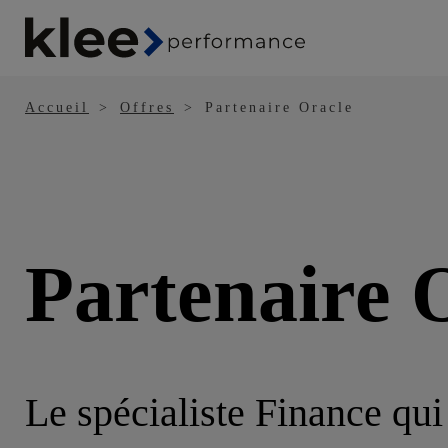
Panneau de gestion des cookies
Aller
au
contenu
principal
Accueil
Offres
Partenaire Oracle
Partenaire 
Le spécialiste Finance qui